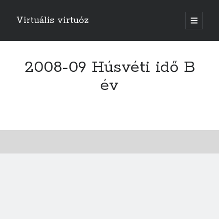
Virtuális virtuóz
o
p
e
n
p
r
2008-09 Húsvéti idő B
i
m
év
a
r
y
m
e
n
u