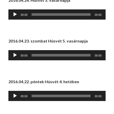
2016.04.24. Húsvét 5. vasárnapja
Audió
00:00
00:00
lejátszó
2016.04.23. szombat Húsvét 5. vasárnapja
Audió
00:00
00:00
lejátszó
2016.04.22. péntek Húsvét 4. hetében
Audió
00:00
00:00
lejátszó