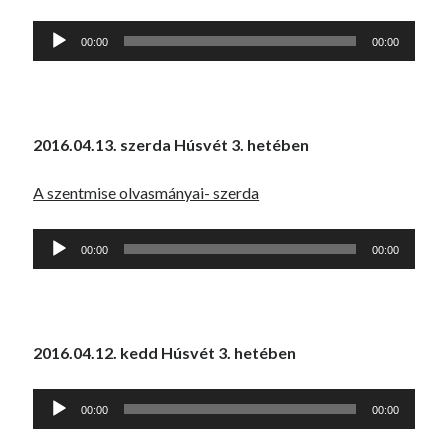
Audió
00:00
00:00
lejátszó
2016.04.13. szerda Húsvét 3. hetében
A szentmise olvasmányai- szerda
Audió
00:00
00:00
lejátszó
2016.04.12. kedd Húsvét 3. hetében
Audió
00:00
00:00
lejátszó