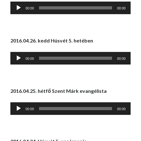
Audió
00:00
00:00
lejátszó
2016.04.26. kedd Húsvét 5. hetében
Audió
00:00
00:00
lejátszó
2016.04.25. hétfő Szent Márk evangélista
Audió
00:00
00:00
lejátszó