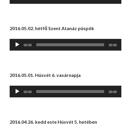
lejátszó
2016.05.02. hétfő Szent Atanáz püspök
Audió
00:00
00:00
lejátszó
2016.05.01. Húsvét 6. vasárnapja
Audió
00:00
00:00
lejátszó
2016.04.26. kedd este Húsvét 5. hetében