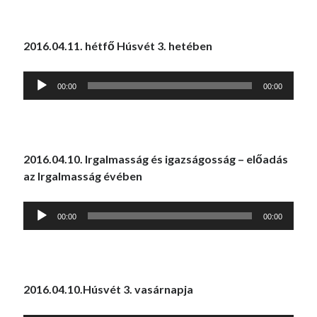
2016.04.11. hétfő Húsvét 3. hetében
Audió
00:00
00:00
lejátszó
2016.04.10.
Irgalmasság és igazságosság – előadás
az Irgalmasság évében
Audió
00:00
00:00
lejátszó
2016.04.10.Húsvét 3. vasárnapja