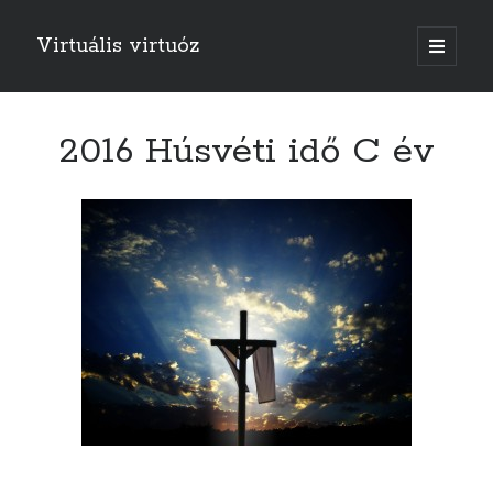
Virtuális virtuóz
o
p
e
n
p
r
2016 Húsvéti idő C év
i
m
a
r
y
m
e
n
u