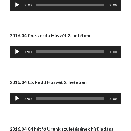
Audió
00:00
00:00
lejátszó
2016.04.06. szerda Húsvét 2. hetében
Audió
00:00
00:00
lejátszó
2016.04.05. kedd Húsvét 2. hetében
Audió
00:00
00:00
lejátszó
2016.04.04 hétfő Urunk születésének hírüladása