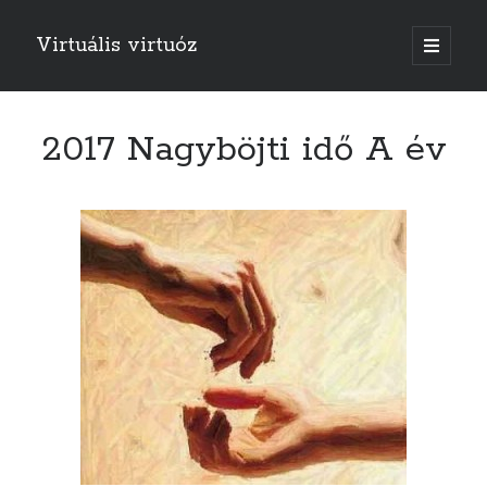
Virtuális virtuóz
o
p
e
n
p
r
2017 Nagyböjti idő A év
i
m
a
r
y
m
e
n
u