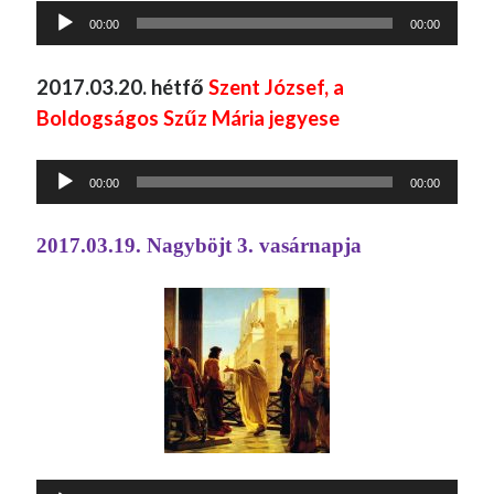
Audió
00:00
00:00
lejátszó
2017.03.20. hétfő
Szent József, a
Boldogságos Szűz Mária jegyese
Audió
00:00
00:00
lejátszó
2017.03.19. Nagyböjt 3. vasárnapja
Audió