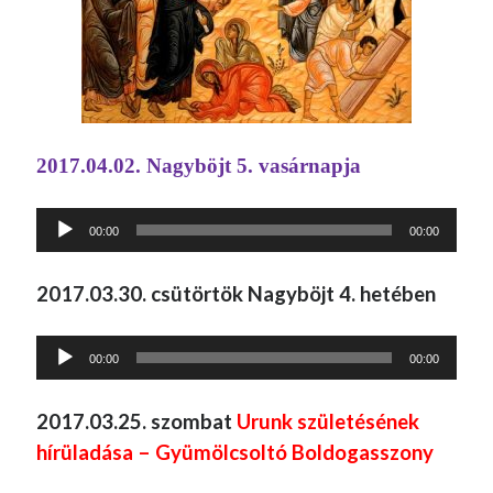
2017.04.02. Nagyböjt 5. vasárnapja
Audió
00:00
00:00
lejátszó
2017.03.30. csütörtök Nagyböjt 4. hetében
Audió
00:00
00:00
lejátszó
2017.03.25. szombat
Urunk születésének
hírüladása – Gyümölcsoltó Boldogasszony