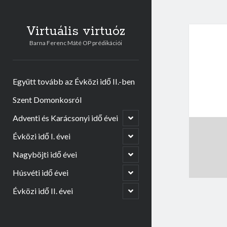
Virtuális virtuóz
Barna Ferenc Máté OP prédikációi
Együtt tovább az Évközi idő II.-ben
Szent Domonkosról
Adventi és Karácsonyi idő évei
o
p
e
Évközi idő I. évei
o
n
p
c
e
Nagyböjti idő évei
o
h
n
p
i
c
e
Húsvéti idő évei
o
l
h
n
p
d
i
c
e
Évközi idő II. évei
m
o
l
h
n
e
p
d
i
c
n
e
m
l
h
u
n
e
d
i
c
n