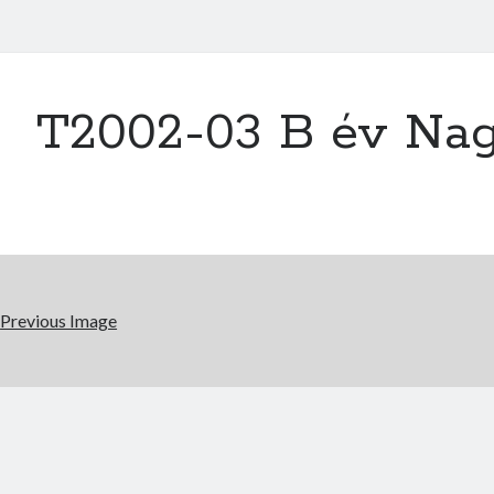
T2002-03 B év Nag
Previous Image