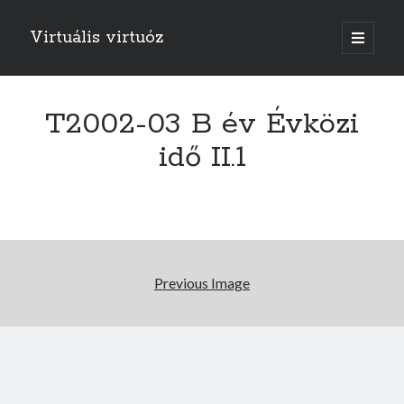
Virtuális virtuóz
o
p
e
n
p
r
T2002-03 B év Évközi
i
m
idő II.1
a
r
y
m
e
n
u
Previous Image