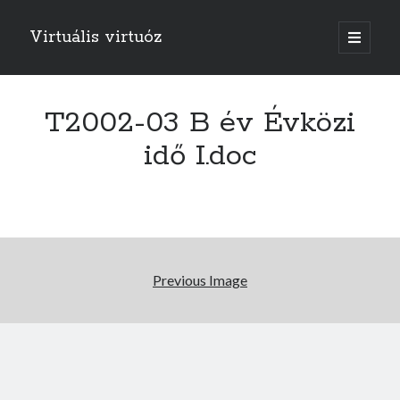
Virtuális virtuóz
o
p
e
n
p
r
T2002-03 B év Évközi
i
m
idő I.doc
a
r
y
m
e
n
u
Previous Image