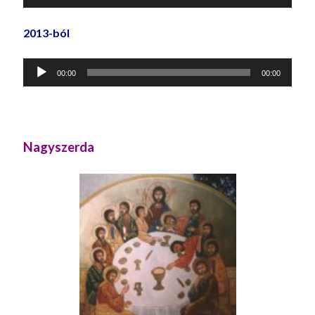
lejátszó
2013-ból
Audió
00:00
00:00
lejátszó
Nagyszerda