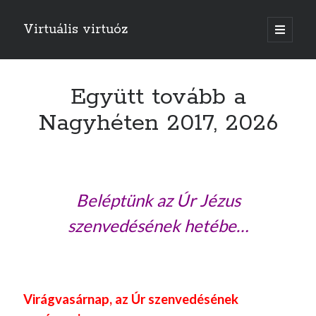
Virtuális virtuóz
o
p
e
n
p
r
Együtt tovább a
i
m
Nagyhéten 2017, 2026
a
r
y
m
e
n
u
Beléptünk az Úr Jézus
szenvedésének hetébe…
Virágvasárnap, az Úr szenvedésének