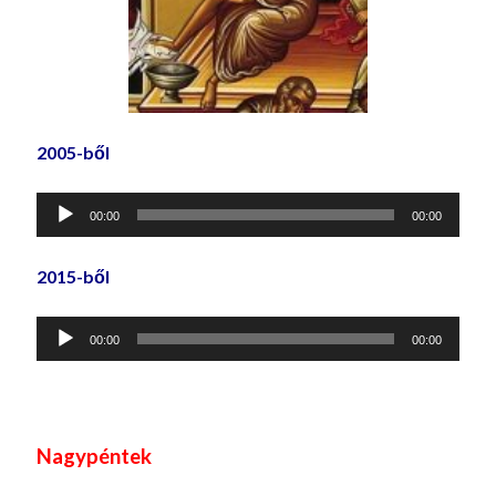
2005-ből
Audió
00:00
00:00
lejátszó
2015-ből
Audió
00:00
00:00
lejátszó
Nagypéntek