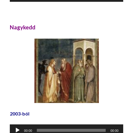
lejátszó
Nagykedd
2003-ból
Audió
00:00
00:00