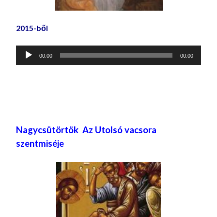
2015-ből
Audió
00:00
00:00
lejátszó
Nagycsütörtök Az Utolsó vacsora
szentmiséje