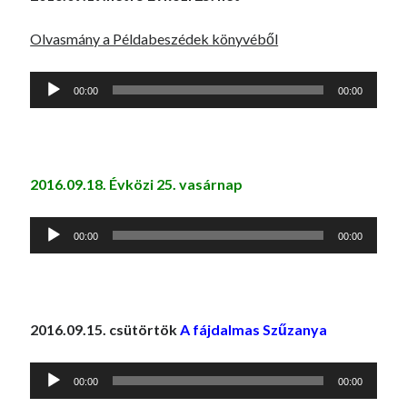
Olvasmány a Példabeszédek könyvéből
Audió
00:00
00:00
lejátszó
2016.09.18. Évközi 25. vasárnap
Audió
00:00
00:00
lejátszó
2016.09.15. csütörtök
A fájdalmas Szűzanya
Audió
00:00
00:00
lejátszó