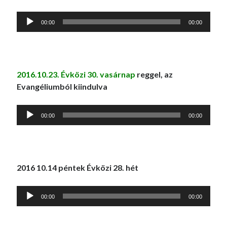
Audió
00:00
00:00
lejátszó
2016.10.23. Évközi 30. vasárnap
reggel, az
Evangéliumból kiindulva
Audió
00:00
00:00
lejátszó
2016 10.14 péntek Évközi 28. hét
Audió
00:00
00:00
lejátszó