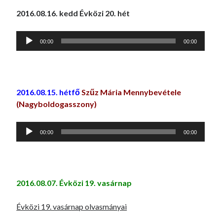
2016.08.16. kedd Évközi 20. hét
Audió
00:00
00:00
lejátszó
2016.08.15. hétfő
Szűz Mária Mennybevétele
(Nagyboldogasszony)
Audió
00:00
00:00
lejátszó
2016.08.07. Évközi 19. vasárnap
Évközi 19. vasárnap olvasmányai