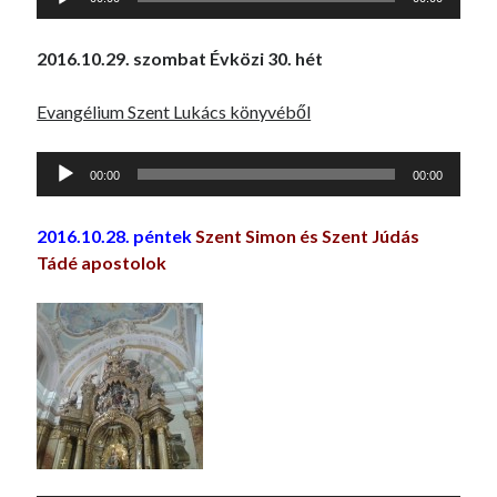
lejátszó
2016.10.29. szombat Évközi 30. hét
Evangélium Szent Lukács könyvéből
Audió
00:00
00:00
lejátszó
2016.10.28. péntek
Szent Simon és Szent Júdás
Tádé apostolok
Audió
lejátszó