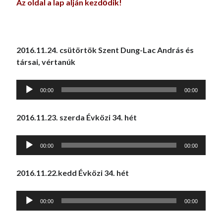
Az oldal a lap alján kezdődik!
2016.11.24. csütörtök Szent Dung-Lac András és
társai, vértanúk
Audió
00:00
00:00
lejátszó
2016.11.23. szerda Évközi 34. hét
Audió
00:00
00:00
lejátszó
2016.11.22.kedd Évközi 34. hét
Audió
00:00
00:00
lejátszó