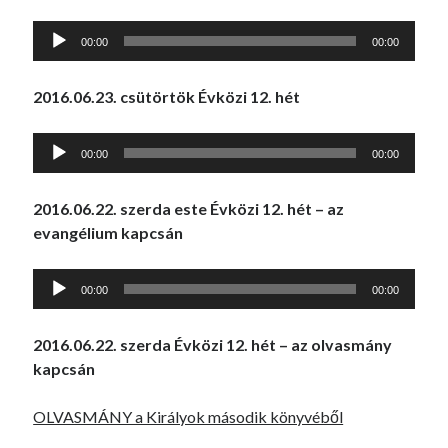
Audió
00:00
00:00
lejátszó
2016.06.23. csütörtök Évközi 12. hét
Audió
00:00
00:00
lejátszó
2016.06.22. szerda
este Évközi 12. hét – az
evangélium kapcsán
Audió
00:00
00:00
lejátszó
2016.06.22. szerda Évközi 12. hét – az olvasmány
kapcsán
OLVASMÁNY a Királyok második könyvéből