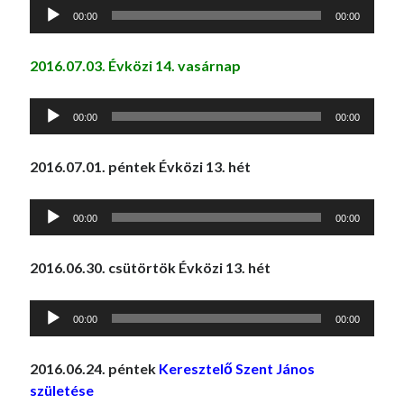
Audió
00:00
00:00
lejátszó
2016.07.03. Évközi 14. vasárnap
Audió
00:00
00:00
lejátszó
2016.07.01. péntek Évközi 13. hét
Audió
00:00
00:00
lejátszó
2016.06.30. csütörtök Évközi 13. hét
Audió
00:00
00:00
lejátszó
2016.06.24. péntek
Keresztelő Szent János
születése