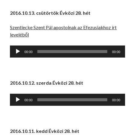
2016.10.13. csütörtök Évközi 28. hét
Szentlecke Szent Pál apostolnak az Efezusiakhoz írt
leveléből
Audió
00:00
00:00
lejátszó
2016.10.12. szerda Évközi 28. hét
Audió
00:00
00:00
lejátszó
2016.10.11. kedd Évközi 28. hét