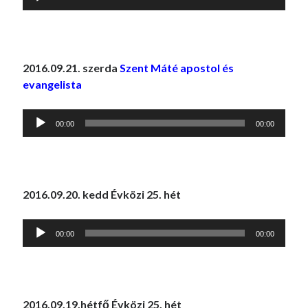
lejátszó
2016.09.21. szerda
Szent Máté apostol és
evangelista
Audió
00:00
00:00
lejátszó
2016.09.20. kedd Évközi 25. hét
Audió
00:00
00:00
lejátszó
2016.09.19.hétfő Évközi 25. hét