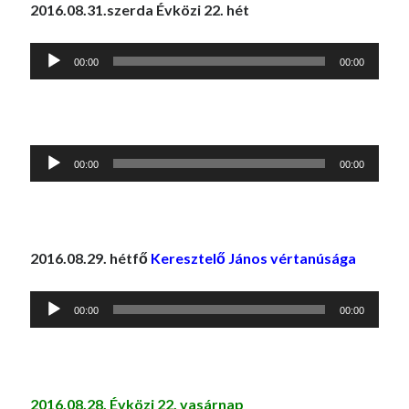
2016.08.31.szerda Évközi 22. hét
Audió
00:00
00:00
lejátszó
Audió
00:00
00:00
lejátszó
2016.08.29. hétfő
Keresztelő János vértanúsága
Audió
00:00
00:00
lejátszó
2016.08.28. Évközi 22. vasárnap