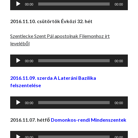
Audió
00:00
00:00
lejátszó
2016.11.10. csütörtök Évközi 32. hét
Szentlecke Szent Pál apostolnak Filemonhoz írt
leveléből
Audió
00:00
00:00
lejátszó
2016.11.09. szerda A Lateráni Bazilika
felszentelése
Audió
00:00
00:00
lejátszó
2016.11.07. hétfő
Domonkos-rendi Mindenszentek
Audió
00:00
00:00