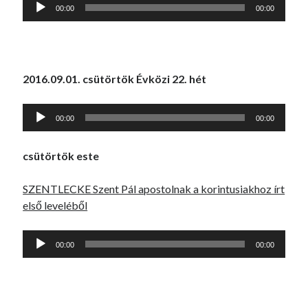
Audió
00:00
00:00
lejátszó
2016.09.01. csütörtök Évközi 22. hét
Audió
00:00
00:00
lejátszó
csütörtök este
SZENTLECKE Szent Pál apostolnak a korintusiakhoz írt
első leveléből
Audió
00:00
00:00
lejátszó