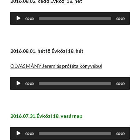
2016.08.02. kedd Évközi 18. hét
Audió
00:00
00:00
lejátszó
2016.08.01. hétfő Évközi 18. hét
OLVASMÁNY Jeremiás próféta könyvéből
Audió
00:00
00:00
lejátszó
2016.07.31.Évközi 18. vasárnap
Audió
00:00
00:00
lejátszó