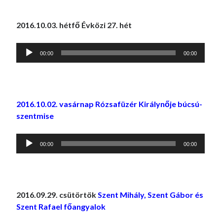
2016.10.03. hétfő Évközi 27. hét
Audió
00:00
00:00
lejátszó
2016.10.02. vasárnap Rózsafüzér Királynője búcsú-
szentmise
Audió
00:00
00:00
lejátszó
2016.09.29. csütörtök
Szent Mihály, Szent Gábor és
Szent Rafael főangyalok