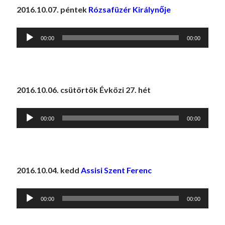
2016.10.07. péntek
Rózsafüzér Királynője
Audió
00:00
00:00
lejátszó
2016.10.06. csütörtök Évközi 27. hét
Audió
00:00
00:00
lejátszó
2016.10.04. kedd
Assisi Szent Ferenc
Audió
00:00
00:00
lejátszó