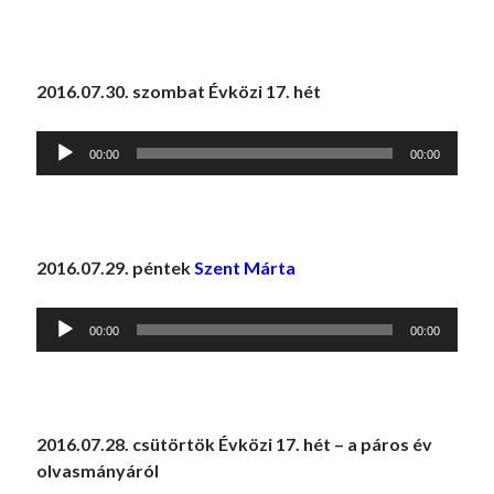
2016.07.30. szombat Évközi 17. hét
Audió
00:00
00:00
lejátszó
2016.07.29. péntek
Szent Márta
Audió
00:00
00:00
lejátszó
2016.07.28. csütörtök Évközi 17. hét – a páros év
olvasmányáról