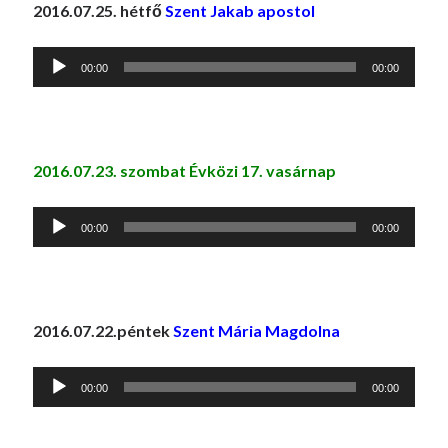
2016.07.25. hétfő
Szent Jakab apostol
Audió
00:00
00:00
lejátszó
2016.07.23. szombat Évközi 17. vasárnap
Audió
00:00
00:00
lejátszó
2016.07.22.péntek
Szent Mária Magdolna
Audió
00:00
00:00
lejátszó