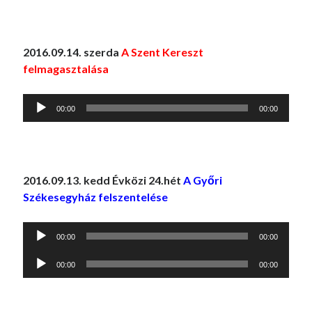
2016.09.14. szerda
A Szent Kereszt
felmagasztalása
Audió
00:00
00:00
lejátszó
2016.09.13. kedd Évközi 24.hét
A Győri
Székesegyház felszentelése
Audió
00:00
00:00
lejátszó
Audió
00:00
00:00
lejátszó