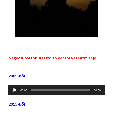
Nagycsütörtök Az Utolsó vacsora szentmiséje
2005-ből
Audió
00:00
00:00
lejátszó
2015-ből