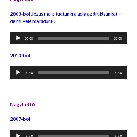
2003-ból:
Jézus ma is tudtunkra adja az árulásunkat –
de mi Vele maradunk!
Audió
00:00
00:00
lejátszó
2013-ból
Audió
00:00
00:00
lejátszó
Nagyhétfő
2007-ből
Audió
00:00
00:00