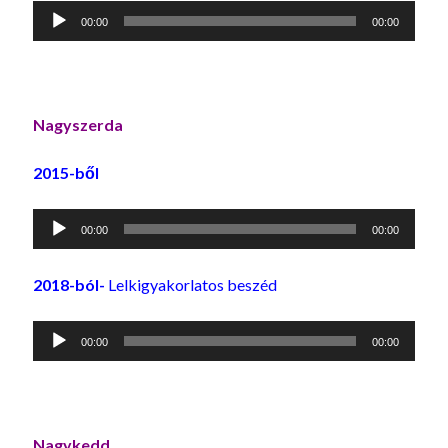
Audió
00:00
00:00
lejátszó
Nagyszerda
2015-ből
Audió
00:00
00:00
lejátszó
2018-ból-
Lelkigyakorlatos beszéd
Audió
00:00
00:00
lejátszó
Nagykedd