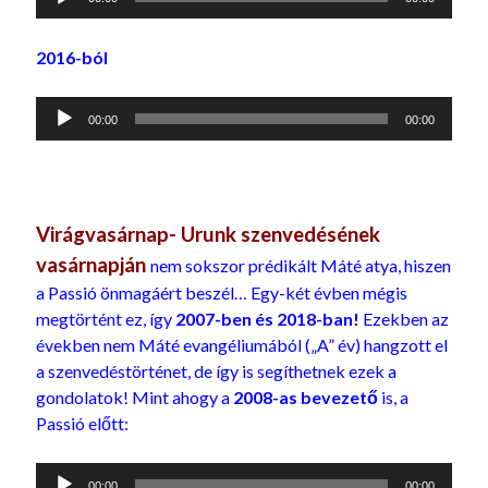
lejátszó
2016-ból
Audió
00:00
00:00
lejátszó
Virágvasárnap- Urunk szenvedésének
vasárnapján
nem sokszor prédikált Máté atya, hiszen
a Passió önmagáért beszél… Egy-két évben mégis
megtörtént ez, így
2007-ben és 2018-ban!
Ezekben az
években nem Máté evangéliumából („A” év) hangzott el
a szenvedéstörténet, de így is segíthetnek ezek a
gondolatok! Mint ahogy a
2008-as bevezető
is, a
Passió előtt:
Audió
00:00
00:00