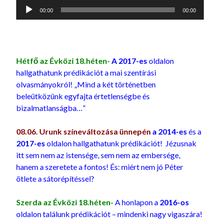
Audió
00:00
00:00
lejátszó
Hétfő az Évközi 18.héten-
A 2017-es
oldalon
hallgathatunk prédikációt a mai szentírási
olvasmányokról! „Mind a két történetben
beleütközünk egyfajta értetlenségbe és
bizalmatlanságba…”
08.06. Urunk színeváltozása ünnepén
a 2014-es
és a
2017-es
oldalon hallgathatunk prédikációt! Jézusnak
itt sem nem az istensége, sem nem az embersége,
hanem a szeretete a fontos! És: miért nem jó Péter
ötlete a sátorépítéssel?
Szerda az Évközi 18.héten-
A honlapon a
2016-os
oldalon találunk prédikációt – mindenki nagy vigaszára!