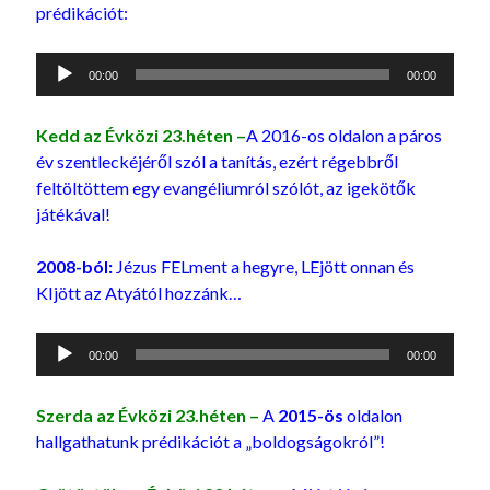
prédikációt:
Audió
00:00
00:00
lejátszó
Kedd
az Évközi 23.héten –
A 2016-os oldalon a páros
év szentleckéjéről szól a tanítás, ezért régebbről
feltöltöttem egy evangéliumról szólót, az igekötők
játékával!
2008-ból:
Jézus FELment a hegyre, LEjött onnan és
KIjött az Atyától hozzánk…
Audió
00:00
00:00
lejátszó
Szerda
az Évközi 23.héten –
A
2015-ös
oldalon
hallgathatunk prédikációt a „boldogságokról”!