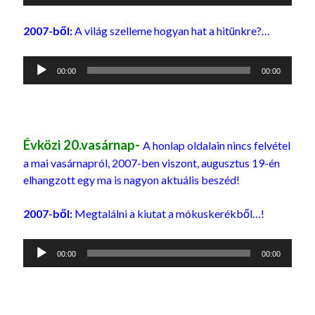
lejátszó
2007-ből:
A világ szelleme hogyan hat a hitünkre?…
Audió
00:00
00:00
lejátszó
Évközi 20.vasárnap-
A honlap oldalain nincs felvétel
a mai vasárnapról, 2007-ben viszont, augusztus 19-én
elhangzott egy ma is nagyon aktuális beszéd!
2007-ből:
Megtalálni a kiutat a mókuskerékből…!
Audió
00:00
00:00
lejátszó