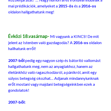
mai prédikációk, amelyeket a
2015-ös
és a
2016-os
oldalon hallgathatunk meg!
Évközi 18.vasárnap-
Mi vagyunk a KINCS! De mit
jelent az Istenben való gazdagodás? A
2016-os
oldalon
hallhatunk erről!
2007-ből
pedig egy nagyon szép és bátorító vallomást
hallgathatunk meg, nem az anyagiakhoz, hanem az
életünkhöz való ragaszkodásról, a pánikról, amit egy
súlyos betegség okozhat… Adjanak mindannyiunknak
erőt mostani vagy majdani betegségeinkben ezek a
gondolatok!
2007-ből: