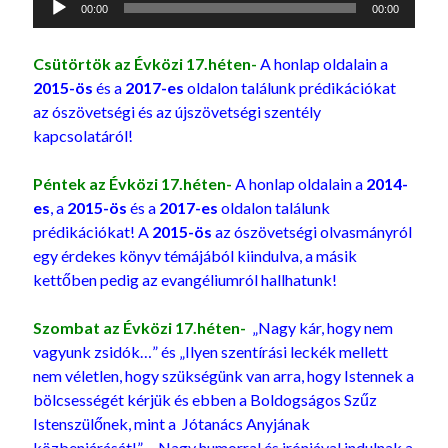
00:00
00:00
lejátszó
Csütörtök az Évközi 17.héten-
A honlap oldalain a
2015-ös
és a
2017-es
oldalon találunk prédikációkat
az ószövetségi és az újszövetségi szentély
kapcsolatáról!
Péntek az Évközi 17.héten-
A honlap oldalain a
2014-
es
, a
2015-ös
és a
2017-es
oldalon találunk
prédikációkat! A
2015-ös
az ószövetségi olvasmányról
egy érdekes könyv témájából kiindulva, a másik
kettőben pedig az evangéliumról hallhatunk!
Szombat az Évközi 17.héten-
„Nagy kár, hogy nem
vagyunk zsidók…” és „Ilyen szentírási leckék mellett
nem véletlen, hogy szükségünk van arra, hogy Istennek a
bölcsességét kérjük és ebben a Boldogságos Szűz
Istenszülőnek, mint a Jótanács Anyjának
közbenjárását!”… Nagy humorral és iróniával indulnak a