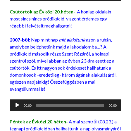
Csütörtök az Évközi 20.héten-
A honlap oldalain
most sincs nincs prédikáció, viszont érdemes egy
régebbi felvételt meghallgatni!
2007-ből:
Nap mint nap
mit alakítunk
azon a ruhán,
amelyben beléphetünk majd a lakodalomba…? A
prédikáció második része Szent Rózáról, a holnapi
szentről szól, mivel abban az évben 23-ára esett ez a
csütörtök. És itt nagyon sok érdekeset hallhatunk a
domonkosok -eredetileg- három ágának alakulásáról,
egészen napjainkig! Összefüggésben a mai
evangéliummal is!
Audió
00:00
00:00
lejátszó
Péntek az Évközi 20.héten-
A mai szentről (08.23.) a
tegnapi prédikációban hallhattunk, a nap olvasmányáról