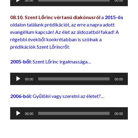
00:00
00:00
lejátszó
08.10. Szent Lőrinc vértanú diakónusról
a
2015-ös
oldalon találunk prédikációt, az erre a napra adott
evangélium kapcsán! Az élet az áldozatból fakad! A
régebbi évekből konkrétabban is szólnak a
prédikációk Szent Lőrincről:
2005-ből:
Szent Lőrinc irgalmassága…
Audió
00:00
00:00
lejátszó
2006-ból:
Gyűlölni vagy szeretni az életet?…
Audió
00:00
00:00
lejátszó