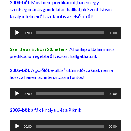
2004-ből:
Most nem prédikációt, hanem egy
szentségimádás gondolatait hallhatjuk Szent István
király intelmeiről, azokból is az első ötről!
Audió
00:00
00:00
lejátszó
Szerda az Évközi 20.héten-
A honlap oldalain nincs
prédikáció, régebbről viszont hallgathatunk:
2005-ből:
A „szőlőbe-állás” utáni időszaknak nem a
hossza,hanem az intenzitása a fontos!
Audió
00:00
00:00
lejátszó
2009-ből:
a fák királya… és a Piknik!
Audió
00:00
00:00
lejátszó