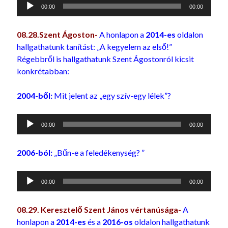
Audió
00:00
00:00
lejátszó
08.28.Szent Ágoston-
A honlapon a
2014-es
oldalon
hallgathatunk tanítást: „A kegyelem az első!”
Régebbről is hallgathatunk Szent Ágostonról kicsit
konkrétabban:
2004-ből:
Mit jelent az „egy szív-egy lélek”?
Audió
00:00
00:00
lejátszó
2006-ból:
„Bűn-e a feledékenység? ”
Audió
00:00
00:00
lejátszó
08.29. Keresztelő Szent János vértanúsága-
A
honlapon a
2014-es
és a
2016-os
oldalon hallgathatunk