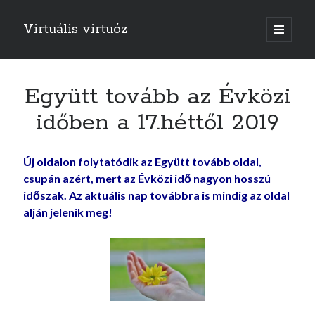
Virtuális virtuóz
o
p
e
n
p
r
Együtt tovább az Évközi
i
m
időben a 17.héttől 2019
a
r
y
m
Új oldalon folytatódik az Együtt tovább oldal,
e
n
csupán azért, mert az Évközi idő nagyon hosszú
u
időszak. Az aktuális nap továbbra is mindig az oldal
alján jelenik meg!