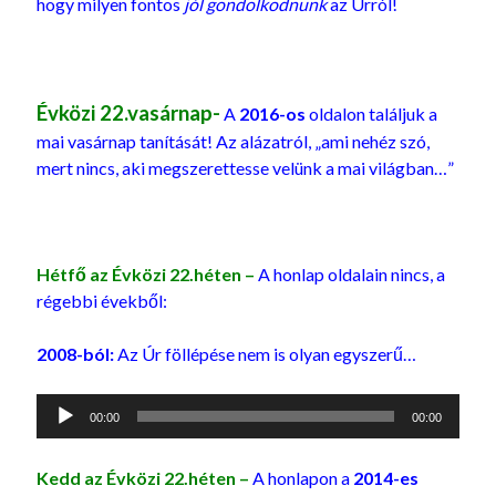
hogy milyen fontos
jól gondolkodnunk
az Úrról!
Évközi 22.vasárnap-
A
2016-os
oldalon találjuk a
mai vasárnap tanítását! Az alázatról, „ami nehéz szó,
mert nincs, aki megszerettesse velünk a mai világban…”
Hétfő az Évközi 22.héten –
A honlap oldalain nincs, a
régebbi évekből:
2008-ból:
Az Úr föllépése nem is olyan egyszerű…
Audió
00:00
00:00
lejátszó
Kedd az Évközi 22.héten –
A honlapon a
2014-es