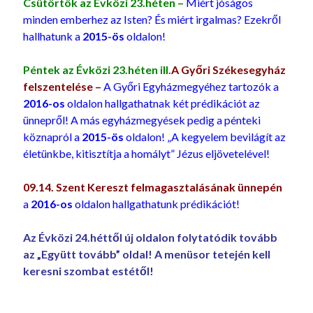
Csütörtök
az Évközi 23.héten –
Miért jóságos
minden emberhez az Isten? És miért irgalmas? Ezekről
hallhatunk a
2015-ös
oldalon!
Péntek
az Évközi 23.héten ill.
A Győri Székesegyház
felszentelése –
A Győri Egyházmegyéhez tartozók a
2016-os
oldalon hallgathatnak két prédikációt az
ünnepről! A más egyházmegyések pedig a pénteki
köznapról a
2015-ös
oldalon! „A kegyelem bevilágít az
életünkbe, kitisztítja a homályt” Jézus eljövetelével!
09.14. Szent Kereszt felmagasztalásának ünnepén
a
2016-os
oldalon hallgathatunk prédikációt!
Az Évközi 24.héttől új oldalon folytatódik tovább
az „Együtt tovább” oldal! A menüsor tetején kell
keresni szombat estétől!