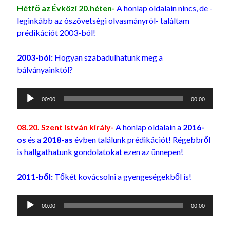
Hétfő az Évközi 20.héten-
A honlap oldalain nincs, de -
leginkább az ószövetségi olvasmányról- találtam
prédikációt 2003-ból!
2003-ból:
Hogyan szabadulhatunk meg a
bálványainktól?
Audió
00:00
00:00
lejátszó
08.20. Szent István király-
A honlap oldalain a
2016-
os
és a
2018-as
évben találunk prédikációt! Régebbről
is hallgathatunk gondolatokat ezen az ünnepen!
2011-ből:
Tőkét kovácsolni a gyengeségekből is!
Audió
00:00
00:00
lejátszó