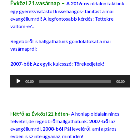
Évközi 21.vasárnap –
A 2016-os
oldalon találunk -
egy gyerekvisítástól kissé hangos- tanítást a mai
evangéliumról! A legfontosabb kérdés: Tettekre
váltom-e?…
Régebbről is hallgathatunk gondolatokat a mai
vasárnapról:
2007-ből:
Az egyik kulcsszó: Törekedjetek!
Audió
00:00
00:00
lejátszó
Hétfő az Évközi 21.héten-
A honlap oldalain nincs
felvétel, de régebbről hallgathatunk:
2007-ből
az
evangéliumról,
2008-ból
Pál leveléről, ami a páros
évben is szinte ugyanaz, mint idén!