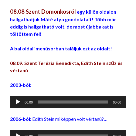
08.08 Szent Domonkosról
egy külön oldalon
hallgathatjuk Máté atya gondolatait! Több már
eddig is hallgatható volt, de most újabbakat is
töltöttem fel!
A bal oldali menüsorban találjuk ezt az oldalt!
08.09.
Szent Terézia Benedikta, Edith Stein szűz és
vértanú
2003-ból:
Audió
00:00
00:00
lejátszó
2006-ból:
Edith Stein miképpen volt vértanú?…
Audió