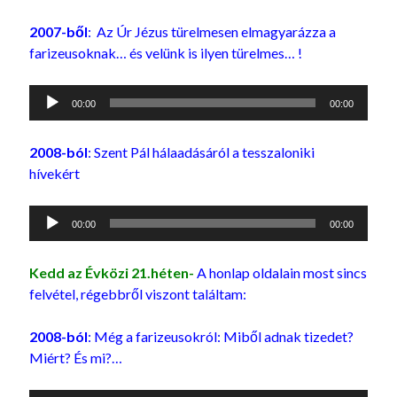
2007-ből
: Az Úr Jézus türelmesen elmagyarázza a
farizeusoknak… és velünk is ilyen türelmes… !
Audió
00:00
00:00
lejátszó
2008-ból
: Szent Pál hálaadásáról a tesszaloniki
hívekért
Audió
00:00
00:00
lejátszó
Kedd az Évközi 21.héten-
A honlap oldalain most sincs
felvétel, régebbről viszont találtam:
2008-ból
: Még a farizeusokról: Miből adnak tizedet?
Miért? És mi?…