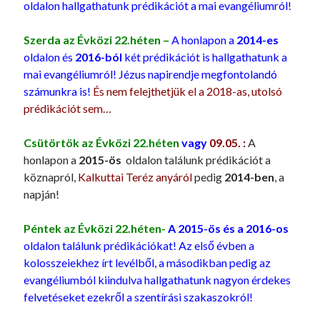
oldalon hallgathatunk prédikációt a mai evangéliumról!
Szerda az Évközi 22.héten –
A honlapon a
2014-es
oldalon és
2016-ból
két prédikációt is hallgathatunk a
mai evangéliumról! Jézus napirendje megfontolandó
számunkra is!
És nem felejthetjük el a 2018-as, utolsó
prédikációt sem…
Csütörtök
az Évközi 22.héten
vagy
09.05. :
A
honlapon a
2015-ös
oldalon találunk prédikációt a
köznapról,
Kalkuttai Teréz anyáról
pedig
2014-ben
, a
napján!
Péntek
az Évközi 22.héten-
A 2015-ös és a 2016-os
oldalon találunk prédikációkat! Az első évben a
kolosszeiekhez írt levélből, a másodikban pedig az
evangéliumból kiindulva hallgathatunk nagyon érdekes
felvetéseket ezekről a szentírási szakaszokról!