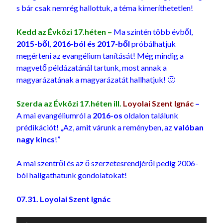
s bár csak nemrég hallottuk, a téma kimeríthetetlen!
Kedd az Évközi 17.héten –
Ma szintén több évből,
2015-ből, 2016-ból és 2017-ből
próbálhatjuk
megérteni az evangélium tanítását! Még mindig a
magvető példázatánál tartunk, most annak a
magyarázatának a magyarázatát hallhatjuk! 🙂
Szerda az Évközi 17.héten
ill.
Loyolai Szent Ignác
–
A mai evangéliumról a
2016-os
oldalon találunk
prédikációt! „Az, amit várunk a reményben, az
valóban
nagy kincs
!”
A mai szentről és az ő szerzetesrendjéről pedig 2006-
ból hallgathatunk gondolatokat!
07.31.
Loyolai Szent Ignác
Audió