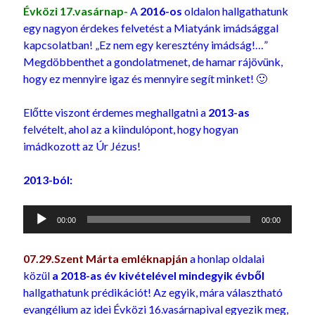
Évközi 17.vasárnap-
A
2016-os
oldalon hallgathatunk
egy nagyon érdekes felvetést a Miatyánk imádsággal
kapcsolatban! „Ez nem egy keresztény imádság!…”
Megdöbbenthet a gondolatmenet, de hamar rájövünk,
hogy ez mennyire igaz és mennyire segít minket! 🙂
Előtte viszont érdemes meghallgatni a
2013-as
felvételt, ahol az a kiindulópont, hogy hogyan
imádkozott az Úr Jézus!
2013-ból:
Audió
00:00
00:00
lejátszó
07.29.Szent Márta emléknapján
a honlap oldalai
közül
a 2018-as év kivételével mindegyik évből
hallgathatunk prédikációt! Az egyik, mára választható
evangélium az idei Évközi 16.vasárnapival egyezik meg,