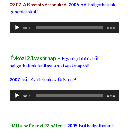
09.07. A Kassai vértanúkról
2006-ból
hallgathatunk
gondolatokat!
Audió
00:00
00:00
lejátszó
Évközi 23.vasárnap –
Egy régebbi évből
hallgathatunk tanítást a mai vasárnapról!
2007-ből:
Az életünk az Úristené!
Audió
00:00
00:00
lejátszó
Hétfő
az Évközi 23.héten –
2005-ből
hallgathatunk