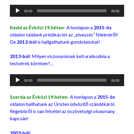
Audió
00:00
00:00
lejátszó
Kedd
az Évközi 19.héten-
A honlapon a
2015-ös
oldalon találunk prédikációt az „elveszés” félelméről!
De
2013-ból
is hallgathatunk gondolatokat!
2013-ból:
Milyen viszonyoknak kell uralkodnia a
testvérek körében?…
Audió
00:00
00:00
lejátszó
Szerda az Évközi 19.héten-
A honlapon a
2015-ös
oldalon hallhatunk az Úristen üdvözítő szándékáról.
Régebbről is van felvétel az ószövetségi olvasmány
kapcsán!
2003-ból: