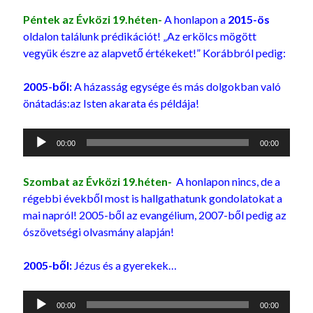
Péntek az Évközi 19.héten-
A honlapon a
2015-ös
oldalon találunk prédikációt! „Az erkölcs mögött
vegyük észre az alapvető értékeket!” Korábbról pedig:
2005-ből:
A házasság egysége és más dolgokban való
önátadás:az Isten akarata és példája!
Audió
00:00
00:00
lejátszó
Szombat az Évközi 19.héten-
A honlapon nincs, de a
régebbi évekből most is hallgathatunk gondolatokat a
mai napról! 2005-ből az evangélium, 2007-ből pedig az
ószövetségi olvasmány alapján!
2005-ből:
Jézus és a gyerekek…
Audió
00:00
00:00