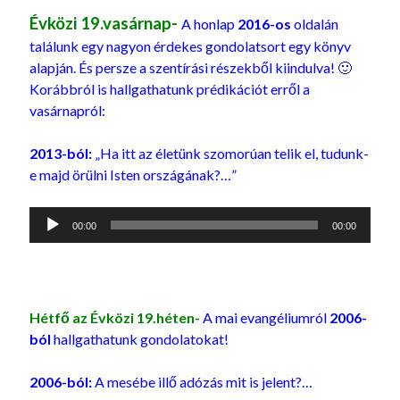
Évközi 19.vasárnap-
A honlap
2016-os
oldalán
találunk egy nagyon érdekes gondolatsort egy könyv
alapján. És persze a szentírási részekből kiindulva! 🙂
Korábbról is hallgathatunk prédikációt erről a
vasárnapról:
2013-ból:
„Ha itt az életünk szomorúan telik el, tudunk-
e majd örülni Isten országának?…”
Audió
00:00
00:00
lejátszó
Hétfő az Évközi 19.héten-
A mai evangéliumról
2006-
ból
hallgathatunk gondolatokat!
2006-ból:
A mesébe illő adózás mit is jelent?…