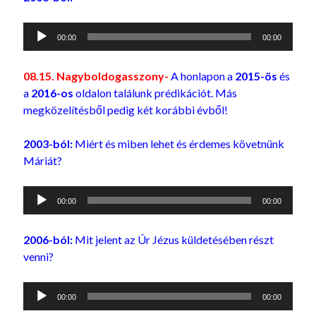
Audió
00:00
00:00
lejátszó
08.15. Nagyboldogasszony-
A honlapon a
2015-ös
és
a
2016-os
oldalon találunk prédikációt. Más
megközelítésből pedig két korábbi évből!
2003-ból:
Miért és miben lehet és érdemes követnünk
Máriát?
Audió
00:00
00:00
lejátszó
2006-ból:
Mit jelent az Úr Jézus küldetésében részt
venni?
Audió
00:00
00:00
lejátszó