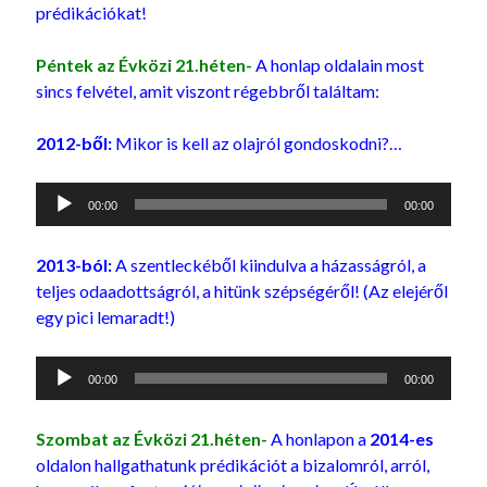
prédikációkat!
Péntek az Évközi 21.héten-
A honlap oldalain most
sincs felvétel, amit viszont régebbről találtam:
2012-ből:
Mikor is kell az olajról gondoskodni?…
Audió
00:00
00:00
lejátszó
2013-ból:
A szentleckéből kiindulva a házasságról, a
teljes odaadottságról, a hitünk szépségéről! (Az elejéről
egy pici lemaradt!)
Audió
00:00
00:00
lejátszó
Szombat az Évközi 21.héten-
A honlapon a
2014-es
oldalon hallgathatunk prédikációt a bizalomról, arról,