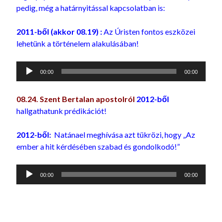
pedig, még a határnyitással kapcsolatban is:
2011-ből (akkor 08.19) :
Az Úristen fontos eszközei
lehetünk a történelem alakulásában!
Audió
00:00
00:00
lejátszó
08.24. Szent Bertalan apostolról
2012-ből
hallgathatunk prédikációt!
2012-ből:
Natánael meghívása azt tükrözi, hogy „Az
ember a hit kérdésében szabad és gondolkodó!”
Audió
00:00
00:00
lejátszó