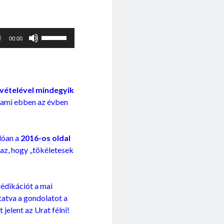
növeléséhez,
illetőleg
csökkentéséhez
A
a
00:00
hangerő
Fel/Le
növeléséhez,
billentyűket
illetőleg
kell
csökkentéséhez
használni.
ivételével mindegyik
a
-ami ebben az évben
Fel/Le
billentyűket
kell
lóan a
2016-os
oldal
használni.
 az, hogy „tökéletesek
rédikációt a mai
tatva a gondolatot a
t jelent az Urat félni!