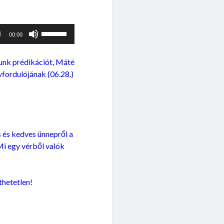
kell
használni.
A
00:00
hangerő
növeléséhez,
tunk prédikációt, Máté
illetőleg
vfordulójának (06.28.)
csökkentéséhez
a
Fel/Le
billentyűket
kell
s és kedves ünnepről a
használni.
Mi egy vérből valók
thetetlen!