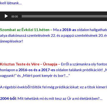
kell látnunk…
Audió
00:00
lejátszó
Szombat az Évközi 11.héten –
Ma a
2018-as
oldalon hallgatha
atya diakónussá szentelésének 22. és a pappá szentelésének 20. é
ünneplésekor!
Krisztus Teste és Vére – Úrnapja –
Erről a számunkra oly fonto
honlapon a
2016-os és a 2017-es
oldalon találunk prédikációt! „
vagyunk!” és „Miért pont kenyér és bor?…”
A régebbi évekből töltök fel még prédikációkat: ez a titok kimerí
2004-ből:
Mit tehetünk mi és mit tesz az Úr a mi életünkben?…