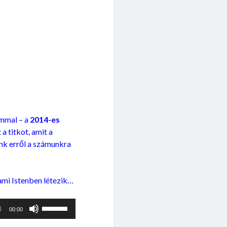
csökkentéséhez
a
Fel/Le
billentyűket
kell
használni.
mmal – a
2014-es
a titkot, amit a
nk erről a számunkra
ami Istenben létezik…
A
00:00
hangerő