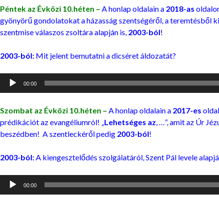
Péntek az Évközi 10.héten –
A honlap oldalain a
2018-as
oldalo
gyönyörű gondolatokat a házasság szentségéről, a teremtésből ki
szentmise válaszos zsoltára alapján is,
2003-ból
!
2003-ból:
Mit jelent bemutatni a dicséret áldozatát?
Audió
00:00
lejátszó
Szombat az Évközi 10.héten –
A honlap oldalain a
2017-es
olda
prédikációt az evangéliumról! „
Lehetséges az
, …”, amit az Úr Jéz
beszédben! A szentleckéről pedig
2003-ból
!
2003-ból:
A kiengesztelődés szolgálatáról, Szent Pál levele alapj
Audió
00:00
lejátszó