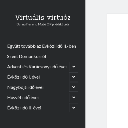
Virtuális virtuóz
Barna Ferenc Máté OP prédikációi
Együtt tovább az Évközi idő II.-ben
Szent Domonkosról
Adventi és Karácsonyi idő évei
o
p
e
Évközi idő I. évei
o
n
p
c
e
Nagyböjti idő évei
o
h
n
p
i
c
e
Húsvéti idő évei
o
l
h
n
p
d
i
c
e
Évközi idő II. évei
m
o
l
h
n
e
p
d
i
c
n
e
m
l
h
u
n
e
d
i
c
n