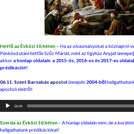
Hétfő az Évközi 10.héten –
Ha az olvasmányokat a köznapról v
Pünkösd utáni hétfőn Szűz Máriát, mint az Egyház Anyját ünnepeljü
akkor
a honlap oldalain
a 2015-ös, 2016-os és 2017-es oldal
prédikációt!
06.11. Szent Barnabás apostol
ünnepén
2004-ből
hallgathatun
apostoli életről!
Audió
00:00
lejátszó
Szerda az Évközi 10.héten –
A honlap oldalain nem, de a korább
hallgathatunk prédikációkat!