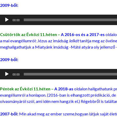
2009-ből:
Audió
00:00
lejátszó
Csütörtök az Évközi 11.héten –
A 2016-os és a 2017-es
oldalo
a mai evangéliumról: Jézus az imádság
lelkét
tanítja meg az övéin
meghallgathatjuk a Miatyánk imádság -Máté atyára oly jellemző 
2009-ből:
Audió
00:00
lejátszó
Péntek az Évközi 11.héten –
A 2018-as
oldalon hallgathatunk p
evangéliumról a honlapon. (2016-ban is elhangzott prédikáció, de 
olvasmányáról szól, ami idén nem hangzik el.) Régebbről is találta
2007-ből:
Min akad meg az ember szeme,hogyan látjuk saját élet