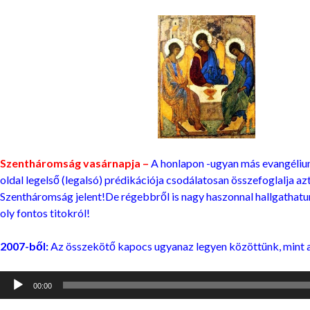
Szentháromság vasárnapja –
A honlapon -ugyan más evangéliu
oldal legelső (legalsó) prédikációja csodálatosan összefoglalja azt 
Szentháromság jelent!De régebbről is nagy haszonnal hallgathatu
oly fontos titokról!
2007-ből:
Az összekötő kapocs ugyanaz legyen közöttünk, mint 
Audió
00:00
lejátszó