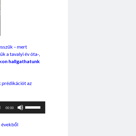
esszük – mert
k a tavalyi év óta-,
akon hallgathatunk
k prédikációt az
A
00:00
hangerő
növeléséhez,
i évekből
illetőleg
csökkentéséhez