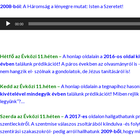
2008-ból:
A Háromság a lényegre mutat: Isten a Szeretet!
Audió
00:00
lejátszó
Hétfő az Évközi 11.héten –
A honlap oldalain a
2016-os
oldal k
évben
találunk prédikációt
!
A páros években az olvasmányról is 
nem hangzik el- szólnak a gondolatok, de Jézus tanításáról is!
Kedd az Évközi 11.héten –
A honlap oldalain a tegnapihoz hason
kivételével mindegyik évben
találunk prédikációt
!
Miben rejlik
legyünk”?…
Szerda az Évközi 11.héten –
A 2017-es
oldalon hallgathatunk p
szentleckéről. A szentmise válaszos zsoltárából kiindulva -és foly
szentírási szakaszokról- pedig arról hallhatunk
2009-ből
, hogy mi