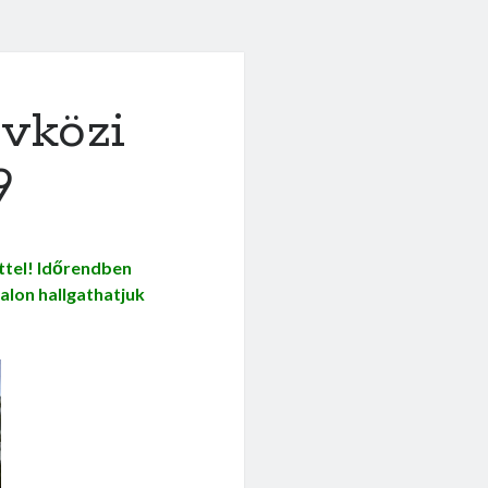
vközi
9
ttel! Időrendben
dalon hallgathatjuk