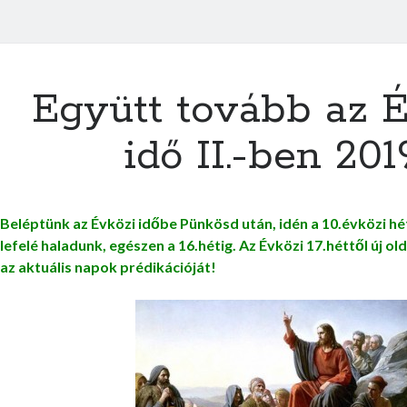
Együtt tovább az É
idő II.-ben 201
Beléptünk az Évközi időbe Pünkösd után, idén a 10.évközi hé
lefelé haladunk, egészen a 16.hétig. Az Évközi 17.héttől új ol
az aktuális napok prédikációját!