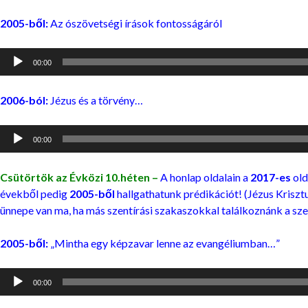
2005-ből:
Az ószövetségi írások fontosságáról
Audió
00:00
lejátszó
2006-ból:
Jézus és a törvény…
Audió
00:00
lejátszó
Csütörtök az Évközi 10.héten –
A honlap oldalain a
2017-es
old
évekből pedig
2005-ből
hallgathatunk prédikációt! (Jézus Kriszt
ünnepe van ma, ha más szentírási szakaszokkal találkoznánk a sz
2005-ből:
„Mintha egy képzavar lenne az evangéliumban…”
Audió
00:00
lejátszó