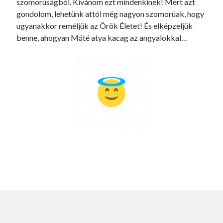
szomorúságból. Kívánom ezt mindenkinek! Mert azt
gondolom, lehetünk attól még nagyon szomorúak, hogy
ugyanakkor reméljük az Örök Életet! És elképzeljük
benne, ahogyan Máté atya kacag az angyalokkal…