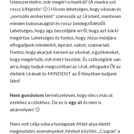
Istenszeretetre, már megéri a munkát! (A munka szó
rossz kifejezés! 🙂 ) Hiszen lehetséges, hogy okosan és
„normális emberként” szeressük az Úristent, mentesen
minden babonaságtól és rossz beidegződéstől.
Lehetséges, hogy úgy beszéljünk erről, hogy azt bárki
megértse. Lehetséges és fontos, hogy Jézus módjára
elfogadjunk mindenkit, leprást, vakot, szamariait.
Fontos, hogy akarjuk keresni az okokat, a gyökereket,
hogy megértsük, mit miért teszünk. És szükségünk van
arra, hogy tudjuk megszólítani az Urat, elfogadni Őt az
életünk Urának és MINDENT az ő fényében tudjunk
látni!
Nem gondolom
természetesen, hogy nincs más út
ezekhez a célokhoz. De ez is
egy út
és nem is
akármilyen! 🙂
Nem volt célja soha a honlapnak Máté atya életét
megmutatni, eseményeket, híreket közölni. „Csupán” a