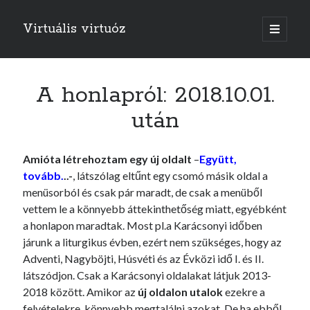
Virtuális virtuóz
o
p
e
n
p
r
A honlapról: 2018.10.01.
i
m
után
a
r
y
m
Amióta létrehoztam egy új oldalt
–
Együtt,
e
n
tovább.
..-
, látszólag eltűnt egy csomó másik oldal a
u
menüsorból és csak pár maradt, de csak a menüből
vettem le a könnyebb áttekinthetőség miatt, egyébként
a honlapon maradtak. Most pl.a Karácsonyi időben
járunk a liturgikus évben, ezért nem szükséges, hogy az
Adventi, Nagyböjti, Húsvéti és az Évközi idő I. és II.
látszódjon. Csak a Karácsonyi oldalakat látjuk 2013-
2018 között. Amikor az
új oldalon utalok
ezekre a
felvételekre, könnyebb megtalálni azokat. De ha ebből