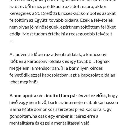
az öt évből nincs prédikáció az adott napra, akkor
keresgélek a 2013 előtti kincses-zsákomból és azokat
feltöltöm az Együtt, tovább oldalra. Ezek a felvételek
nem olyan jó minőségűek, ezért nem töltöttem fel őket
eddig. Most tudom értékelni a recsegősebb felvételt
is…
Az adventi időben az adventi oldalak, a karácsonyi
időben a karácsonyi oldalak és így tovább… fognak
megjelenni a menüsorban. (Ha bármilyen kérdés
felvetődik ezzel kapcsolatban, azt a kapcsolat oldalán
lehet megírni!)
A honlapot azért indítottam pár évvel ezelőtt,
hogy
hívő vagy nem hívő, bárki az interneten rábukkanhasson
Barna Máté domonkos szerzetes prédikációira. Úgy
gondoltam, ha csak egy ember is ráérez erre a
mentalitásra és ezzel a mentalitással való